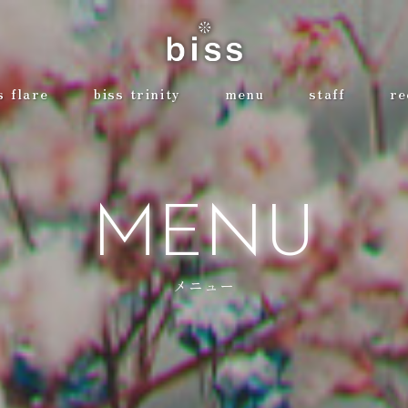
s flare
biss trinity
menu
staff
re
MENU
メニュー