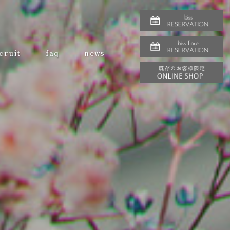
cruit
faq
news