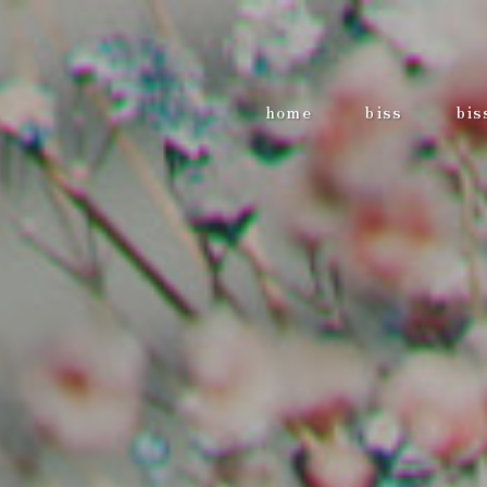
home
biss
bis