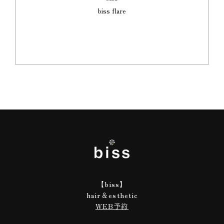
biss flare
【biss】
hair＆esthetic
WEB予約